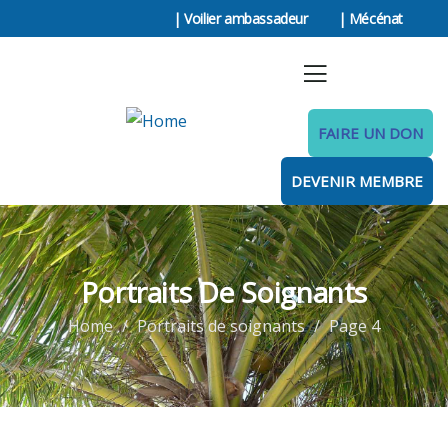
| Voilier ambassadeur
| Mécénat
FAIRE UN DON
DEVENIR MEMBRE
Portraits De Soignants
Home
Portraits de soignants
Page 4