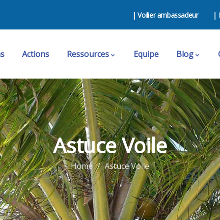
| Voilier ambassadeur
| 
ns
Actions
Ressources
Equipe
Blog
Astuce Voile
Home
Astuce Voile