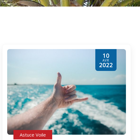
10
AVR
2022
Astuce Voile