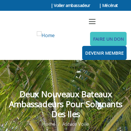
| Voilier ambassadeur
| Mécénat
FAIRE UN DON
DEVENIR MEMBRE
Deux Nouveaux Bateaux
Ambassadeurs Pour Soignants
Des Iles
Home
Astuce Voile