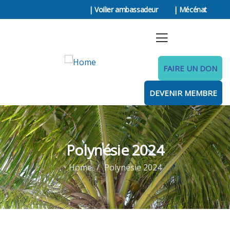
| Voilier ambassadeur
| Mécénat
FAIRE UN DON
DEVENIR MEMBRE
Polynésie 2024
Home
Polynésie 2024