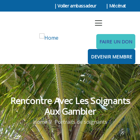
| Voilier ambassadeur
| Mécénat
FAIRE UN DON
DEVENIR MEMBRE
Rencontre Avec Les Soignants
Aux Gambier
Home
Portraits de soignants