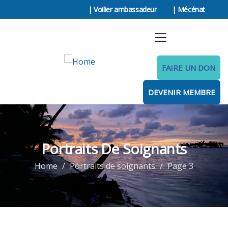
| Voilier ambassadeur
| Mécénat
FAIRE UN DON
DEVENIR MEMBRE
Portraits De Soignants
Home
Portraits de soignants
Page 3