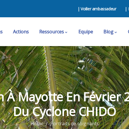
| Voilier ambassadeur
| 
ns
Actions
Ressources
Equipe
Blog
n À Mayotte En Février 
Du Cyclone CHIDO
Home
Portraits de soignants