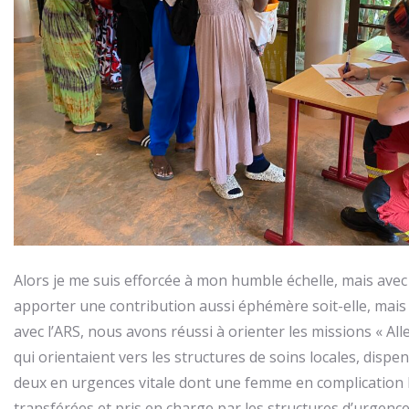
Alors je me suis efforcée à mon humble échelle, mais avec 
apporter une contribution aussi éphémère soit-elle, mais p
avec l’ARS, nous avons réussi à orienter les missions « A
qui orientaient vers les structures de soins locales, dispe
deux en urgences vitale dont une femme en complication 
transférées et pris en charge par les structures d’urgenc