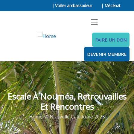
| Voilier ambassadeur
| Mécénat
FAIRE UN DON
DEVENIR MEMBRE
Escale À Nouméa, Retrouvailles
Et Rencontres
Home
Nouvelle Calédonie 2025