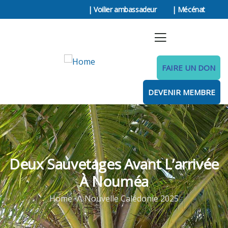
| Voilier ambassadeur
| Mécénat
FAIRE UN DON
DEVENIR MEMBRE
Deux Sauvetages Avant L’arrivée
À Nouméa
Home
Nouvelle Calédonie 2025