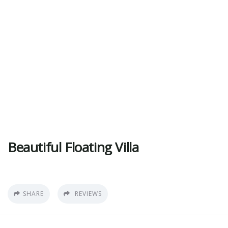
Explore The Worlds
People Don’t Take, Trips Take People
Beautiful Floating Villa
SHARE
REVIEWS